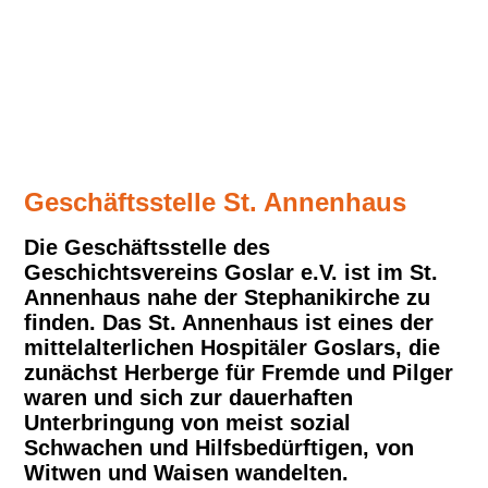
Der Goslarer Dom. Zweihundert Jahre Abwesenheit
Studienreise
Geschichtspreis
Geschäftsstelle St. Annenhaus
Die Geschäftsstelle des
Geschichtsvereins Goslar e.V. ist im St.
Presse-Echo
Annenhaus nahe der Stephanikirche zu
finden. Das St. Annenhaus ist eines der
mittelalterlichen Hospitäler Goslars, die
Vortrags-Archiv
zunächst Herberge für Fremde und Pilger
waren und sich zur dauerhaften
Unterbringung von meist sozial
Schwachen und Hilfsbedürftigen, von
Vorstand/Beirat
Witwen und Waisen wandelten.