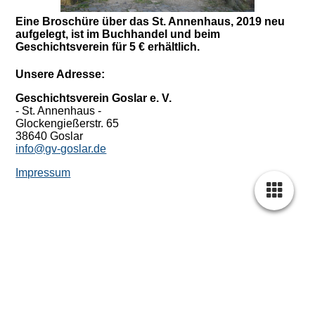
Eine Broschüre über das St. Annenhaus, 2019 neu
aufgelegt, ist im Buchhandel und beim
Geschichtsverein für 5 € erhältlich.
Unsere Adresse:
Geschichtsverein Goslar e. V.
- St. Annenhaus -
Glockengießerstr. 65
38640 Goslar
info@gv-goslar.de
Impressum
Cookie-Einstellungen
Diese Webseite verwendet Cookies, um Besuchern ein optimales
Nutzererlebnis zu bieten. Bestimmte Inhalte von Drittanbietern werden
nur angezeigt, wenn die entsprechende Option aktiviert ist. Die
Datenverarbeitung kann dann auch in einem Drittland erfolgen.
Weitere Informationen hierzu in der Datenschutzerklärung.